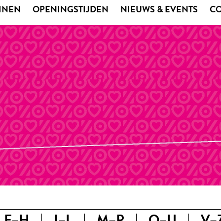
EINEN
OPENINGSTIJDEN
NIEUWS & EVENTS
C
E–H
I–L
M–P
Q–U
V–