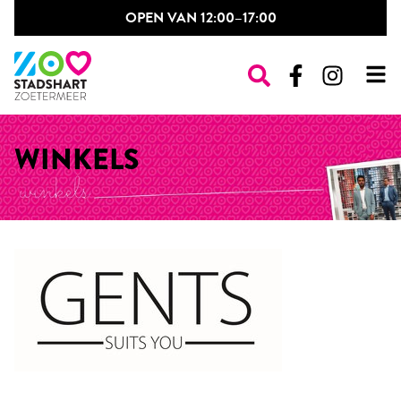
OPEN VAN 12:00–17:00
WINKELS
WINKELS
RESTAURANTS
PASSAGES & PLEINEN
OPENINGSTIJDEN
NIEUWS & EVENTS
CONTACT
POP-UP SHOP
VINTAGE MARKT