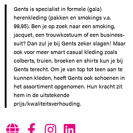
ZOETERMEER IS
Gents is specialist in formele (gala)
DE PLEK
herenkleding (pakken en smokings v.a.
SERVICE
99,95). Ben je op zoek naar een smoking,
BEREIKBAARHEID
jacquet, een trouwkostuum of een business-
suit? Dan zul je bij Gents zeker slagen! Maar
ook voor meer smart casual kleding zoals
colberts, truien, broeken en shirts kun je bij
Gents terecht. Om je van top tot teen aan te
kunnen kleden, heeft Gents ook schoenen in
het assortiment opgenomen. Hun kracht zit
hem in de uitstekende
prijs/kwaliteitsverhouding.