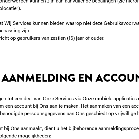
nderworpen kunnen zijn aan aanvullende bepalingen (zie hieron
locatie”).
dat Wij Services kunnen bieden waarop niet deze Gebruiksvoorw
epassing zijn.
icht op gebruikers van zestien (16) jaar of ouder.
. AANMELDING EN ACCOU
en tot een deel van Onze Services via Onze mobiele applicaties 
 een account bij Ons aan te maken. Het aanmaken van een acc
 benodigde persoonsgegevens aan Ons geschiedt op vrijwillige b
t bij Ons aanmaakt, dient u het bijbehorende aanmeldingsproces
 volgende mogelijkheden: