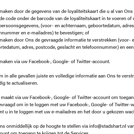
aken door de gegevens van de loyaliteitskaart die u al van Ons
de code onder de barcode van de loyaliteitskaart in te voeren of
persoonsgegevens, (voor- en achternaam, geboortedatum, adres
onnummer en e-mailadres) te bevestigen; of
aken door Ons de gevraagde informatie te verstrekken (voor- 
ortedatum, adres, postcode, geslacht en telefoonnummer) en ee
aken via uw Facebook-, Google- of Twitter-account.
 in alle gevallen juiste en volledige informatie aan Ons te vers
ig te actualiseren.
 maakt via uw Facebook-, Google- of Twitter-account om toegang 
evraagd om in te loggen met uw Facebook-, Google- of Twitter-w
ent u in te loggen met uw e-mailadres en het door u gekozen wa
s onmiddellijk op de hoogte te stellen via info@stadshart.nl v
ount om toegang te krijgen tot de Services.