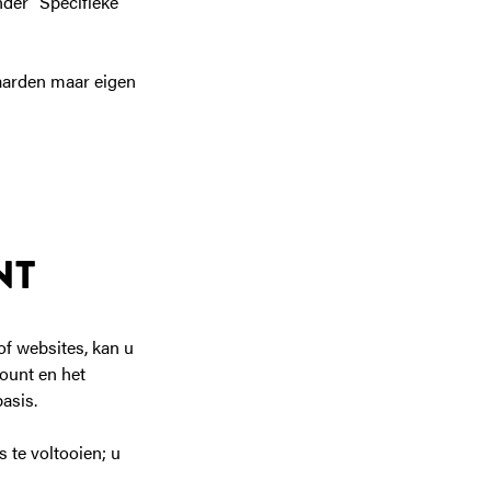
der “Specifieke
aarden maar eigen
NT
of websites, kan u
ount en het
asis.
 te voltooien; u