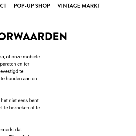
CT
POP-UP SHOP
VINTAGE MARKT
VOORWAARDEN
ma, of onze mobiele
pparaten en ter
evestigd te
h te houden aan en
het niet eens bent
t te bezoeken of te
emerkt dat