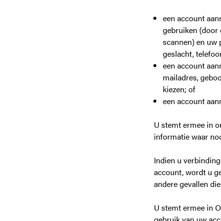
een account aanm
gebruiken (door 
scannen) en uw 
geslacht, telefo
een account aanm
mailadres, gebo
kiezen; of
een account aanm
U stemt ermee in om
informatie waar nod
Indien u verbinding
account, wordt u g
andere gevallen di
U stemt ermee in On
gebruik van uw acc