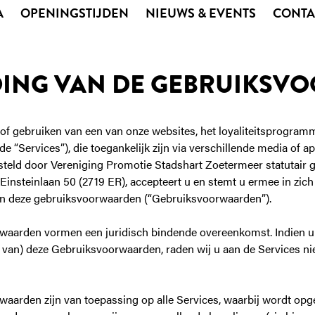
A
OPENINGSTIJDEN
NIEUWS & EVENTS
CONTA
DING VAN DE GEBRUIKS
of gebruiken van een van onze websites, het loyaliteitsprogram
de “Services”), die toegankelijk zijn via verschillende media of a
steld door Vereniging Promotie Stadshart Zoetermeer statutair g
insteinlaan 50 (2719 ER), accepteert u en stemt u ermee in zic
an deze gebruiksvoorwaarden (“Gebruiksvoorwaarden”).
aarden vormen een juridisch bindende overeenkomst. Indien u 
van) deze Gebruiksvoorwaarden, raden wij u aan de Services nie
aarden zijn van toepassing op alle Services, waarbij wordt opg