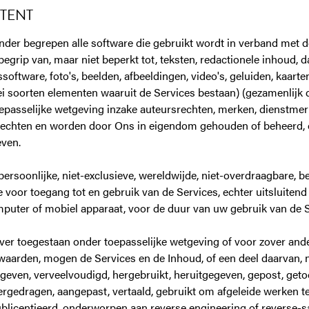
NTENT
der begrepen alle software die gebruikt wordt in verband met de
egrip van, maar niet beperkt tot, teksten, redactionele inhoud, 
oftware, foto's, beelden, afbeeldingen, video's, geluiden, kaarte
lei soorten elementen waaruit de Services bestaan) (gezamenlijk d
passelijke wetgeving inzake auteursrechten, merken, dienstmerk
chten en worden door Ons in eigendom gehouden of beheerd, of
even.
persoonlijke, niet-exclusieve, wereldwijde, niet-overdraagbare, b
e voor toegang tot en gebruik van de Services, echter uitsluitend
mputer of mobiel apparaat, voor de duur van uw gebruik van de S
er toegestaan onder toepasselijke wetgeving of voor zover ande
aarden, mogen de Services en de Inhoud, of een deel daarvan, 
geven, verveelvoudigd, hergebruikt, heruitgegeven, gepost, geto
ergedragen, aangepast, vertaald, gebruikt om afgeleide werken t
blicentieerd, onderworpen aan reverse engineering of reverse-sa