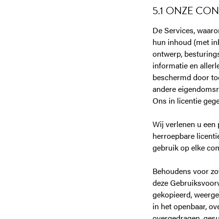
5.1 ONZE CO
De Services, waaron
hun inhoud (met inb
ontwerp, besturingss
informatie en aller
beschermd door toe
andere eigendomsre
Ons in licentie geg
Wij verlenen u een 
herroepbare licenti
gebruik op elke co
Behoudens voor zov
deze Gebruiksvoorw
gekopieerd, weerge
in het openbaar, ov
overgedragen, gesu