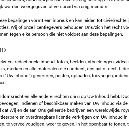
lijk worden weergegeven of verspreid via enig medium.
eze bepalingen vormt een inbreuk en kan leiden tot civielrechteli
ncties. Wij of onze licentiegevers behouden Ons/zich het recht v
men tegen elke persoon die niet voldoet aan deze bepalingen.
UD
eksten, redactionele inhoud, foto's, beelden, afbeeldingen, video's
s, merken en alle materialen die u indient, opslaat of deelt tijd
en “Uw Inhoud”) genereren, posten, uploaden, toevoegen, indien
ces.
ndomsrecht en alle andere rechten die u op Uw Inhoud hebt. Doo
toevoegen, indienen of beschikbaar maken van Uw Inhoud via de S
dat Wij en de aan Ons gelieerde bedrijven een wereldwijde, royalt
ntieerbare en overdraagbare licentie verkrijgen om Uw Inhoud in
en, te verveelvoudigen, weer te geven, in het openbaar te tonen, t