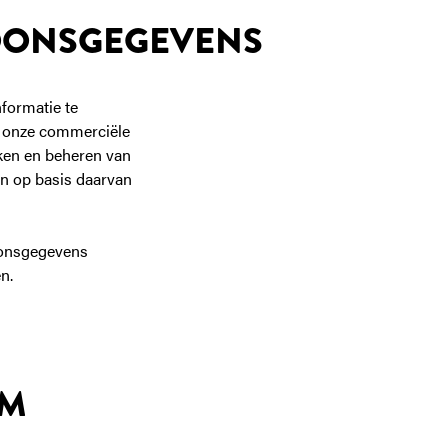
SOONSGEGEVENS
formatie te
m onze commerciële
kken en beheren van
 en op basis daarvan
soonsgegevens
n.
OM