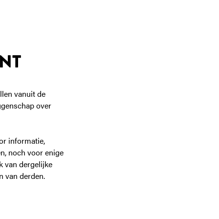
ENT
llen vanuit de
eggenschap over
or informatie,
en, noch voor enige
k van dergelijke
en van derden.