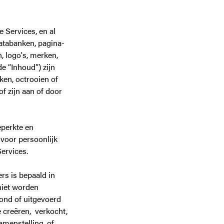
 Services, en al
databanken, pagina-
n, logo's, merken,
e “Inhoud”) zijn
en, octrooien of
 zijn aan of door
eperkte en
 voor persoonlijk
ervices.
rs is bepaald in
niet worden
ond of uitgevoerd
e creëren, verkocht,
menstelling, of