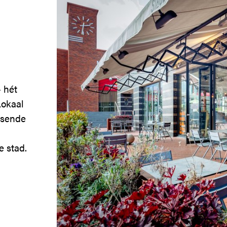
 hét
Lokaal
ssende
e stad.