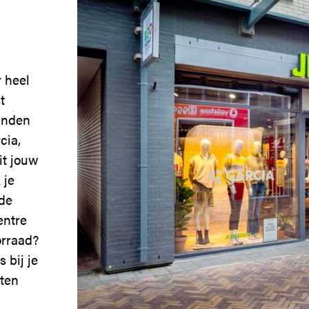
 heel
t
inden
cia,
it jouw
 je
ede
entre
orraad?
 bij je
aten