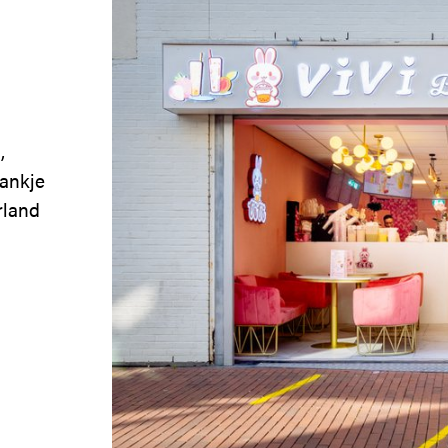
,
rankje
rland