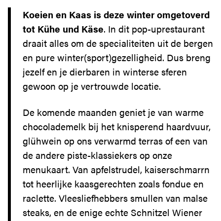
ZOETERMEER IS
Koeien en Kaas is deze winter omgetoverd
DE PLEK
tot Kühe und Käse
. In dit pop-uprestaurant
SERVICE
draait alles om de specialiteiten uit de bergen
BEREIKBAARHEID
en pure winter(sport)gezelligheid. Dus breng
jezelf en je dierbaren in winterse sferen
gewoon op je vertrouwde locatie.
De komende maanden geniet je van warme
chocolademelk bij het knisperend haardvuur,
glühwein op ons verwarmd terras of een van
de andere piste-klassiekers op onze
menukaart. Van apfelstrudel, kaiserschmarrn
tot heerlijke kaasgerechten zoals fondue en
raclette. Vleesliefhebbers smullen van malse
steaks, en de enige echte Schnitzel Wiener