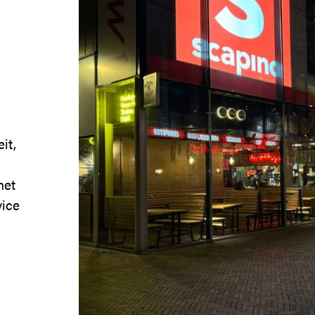
it,
met
vice