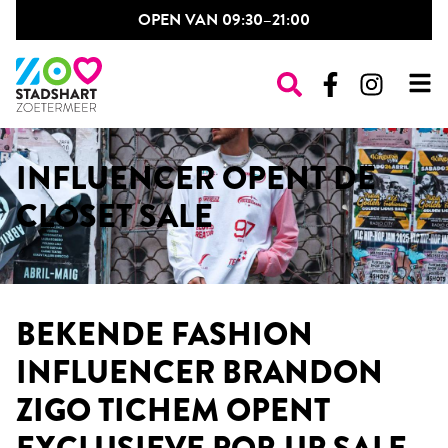
OPEN VAN 09:30–21:00
WINKELS
INFLUENCER OPENT DE
RESTAURANTS
CLOSET SALE
DAILY PLAZA
OPENINGSTIJDEN
NIEUWS & EVENTS
BEKENDE FASHION
CONTACT
INFLUENCER BRANDON
POP-UP SHOP
ZIGO TICHEM OPENT
VINTAGE MARKT